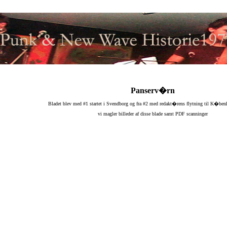
Panserv�rn
Bladet blev med #1 startet i Svendborg og fra #2 med redakt�rens flytning til K�benh
vi magler billeder af disse blade samt PDF scanninger