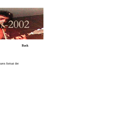
Back
avn fortsat der