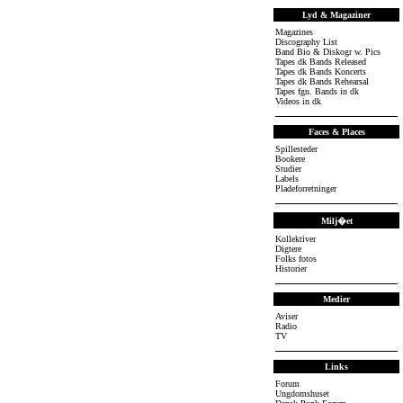
Lyd & Magaziner
Magazines
Discography List
Band Bio & Diskogr w. Pics
Tapes dk Bands Released
Tapes dk Bands Koncerts
Tapes dk Bands Rehearsal
Tapes fgn. Bands in dk
Videos in dk
Faces & Places
Spillesteder
Bookere
Studier
Labels
Pladeforretninger
Milj�et
Kollektiver
Digtere
Folks fotos
Historier
Medier
Aviser
Radio
TV
Links
Forum
Ungdomshuset