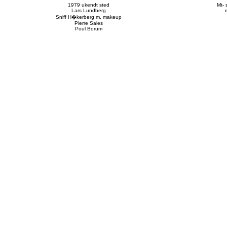
1979 ukendt sted
Mt- 
Lars Lundberg
Sniff H�kerberg m. makeup
Pierre Sales
Poul Borum