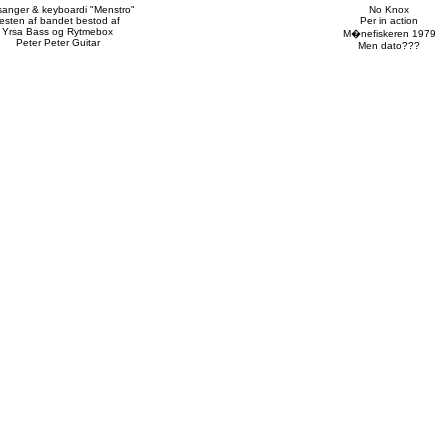
sanger & keyboardi "Menstro"
No Knox
resten af bandet bestod af
Per in action
Yrsa Bass og Rytmebox
M�nefiskeren 1979
Peter Peter Guitar
Men dato???