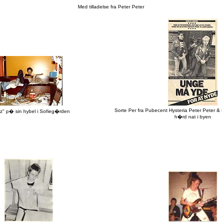
Med tilladelse fra Peter Peter
Sorte Per fra Pubecent Hysteria Peter Peter & 
z" p� sin hybel i Sofieg�rden
h�rd nat i byen