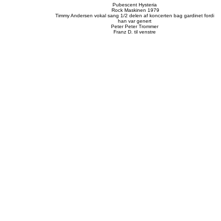
Pubescent Hysteria
Rock Maskinen 1979
Timmy Andersen vokal sang 1/2 delen af koncerten bag gardinet fordi
han var genert
Peter Peter Trommer
Franz D. til venstre