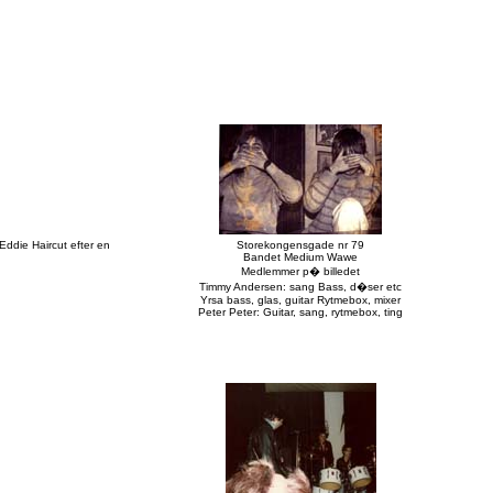
Eddie Haircut efter en
Storekongensgade nr 79
Bandet Medium Wawe
Medlemmer p� billedet
Timmy Andersen: sang Bass, d�ser etc
Yrsa bass, glas, guitar Rytmebox, mixer
Peter Peter: Guitar, sang, rytmebox, ting